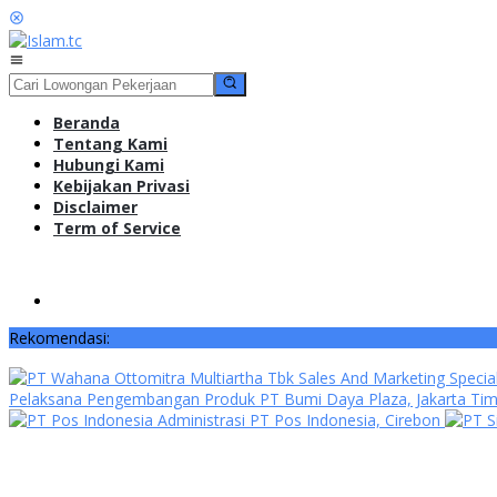
Loncat
ke
konten
Menu
Mobile
Beranda
Tentang Kami
Hubungi Kami
Kebijakan Privasi
Disclaimer
Term of Service
Rekomendasi:
Sales And Marketing Specia
Pelaksana Pengembangan Produk PT Bumi Daya Plaza, Jakarta Ti
Administrasi PT Pos Indonesia, Cirebon