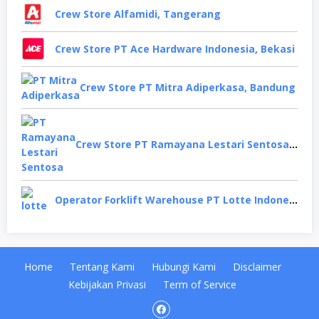
Crew Store Alfamidi, Tangerang
Crew Store PT Ace Hardware Indonesia, Bekasi
Crew Store PT Mitra Adiperkasa, Bandung
Crew Store PT Ramayana Lestari Sentosa, Jakarta Selatan
Operator Forklift Warehouse PT Lotte Indonesia, Cikarang
Home
Tentang Kami
Hubungi Kami
Disclaimer
Kebijakan Privasi
Term of Service