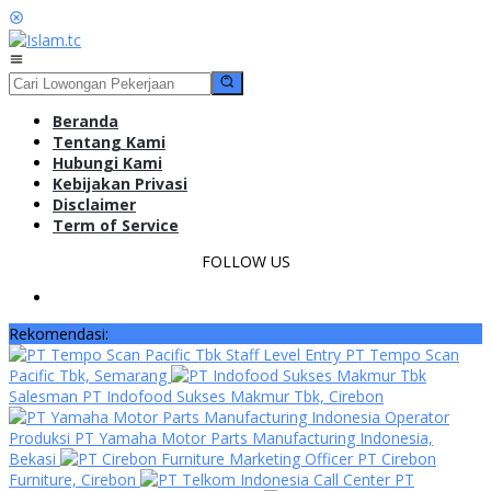
Loncat
ke
konten
Menu
Mobile
Beranda
Tentang Kami
Hubungi Kami
Kebijakan Privasi
Disclaimer
Term of Service
FOLLOW US
Rekomendasi:
Staff Level Entry PT Tempo Scan
Pacific Tbk, Semarang
Salesman PT Indofood Sukses Makmur Tbk, Cirebon
Operator
Produksi PT Yamaha Motor Parts Manufacturing Indonesia,
Bekasi
Marketing Officer PT Cirebon
Furniture, Cirebon
Call Center PT