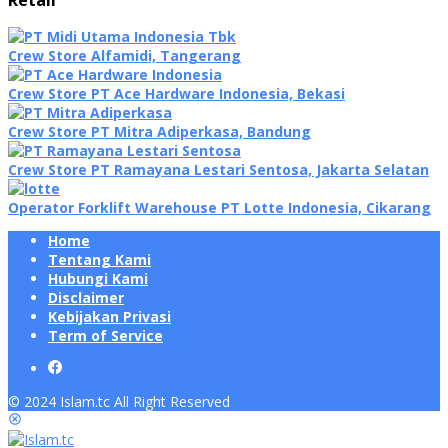
Crew Store Alfamidi, Tangerang
Crew Store PT Ace Hardware Indonesia, Bekasi
Crew Store PT Mitra Adiperkasa, Bandung
Crew Store PT Ramayana Lestari Sentosa, Jakarta Selatan
Operator Forklift Warehouse PT Lotte Indonesia, Cikarang
Home
Tentang Kami
Hubungi Kami
Disclaimer
Kebijakan Privasi
Term of Service
© 2024 Islam.tc All Right Reserved