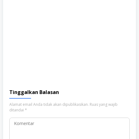
Tinggalkan Balasan
Alamat email Anda tidak akan dipublikasikan.
Ruas yang wajib
ditandai
*