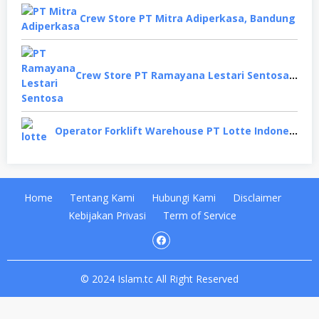
Crew Store PT Mitra Adiperkasa, Bandung
Crew Store PT Ramayana Lestari Sentosa, Jakarta Selatan
Operator Forklift Warehouse PT Lotte Indonesia, Cikarang
Home
Tentang Kami
Hubungi Kami
Disclaimer
Kebijakan Privasi
Term of Service
© 2024 Islam.tc All Right Reserved