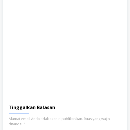
Tinggalkan Balasan
Alamat email Anda tidak akan dipublikasikan.
Ruas yang wajib
ditandai
*