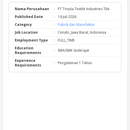
Nama Perusahaan
:
PT Trisula Textile Industries Tbk
Published Date
:
14 Juli 2026
Category
:
Pabrik dan Manufaktur
Job Location
:
Cimahi, Jawa Barat, Indonesia
Employment Type
:
FULL_TIME
Education
:
SMA/SMK Sederajat
Requirements
Experience
:
Pengalaman 1 Tahun
Requirements