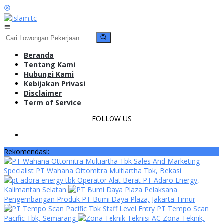
Loncat
ke
konten
Menu
Mobile
Beranda
Tentang Kami
Hubungi Kami
Kebijakan Privasi
Disclaimer
Term of Service
FOLLOW US
Rekomendasi:
Sales And Marketing
Specialist PT Wahana Ottomitra Multiartha Tbk, Bekasi
Operator Alat Berat PT Adaro Energy,
Kalimantan Selatan
Pelaksana
Pengembangan Produk PT Bumi Daya Plaza, Jakarta Timur
Staff Level Entry PT Tempo Scan
Pacific Tbk, Semarang
Teknisi AC Zona Teknik,