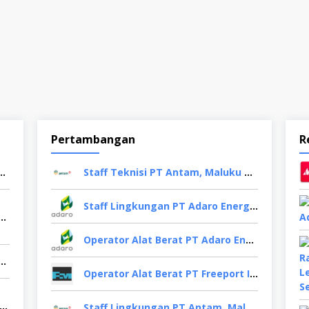
Pertambangan
R
Paragon Technology and Innovation, Tangerang
Staff Teknisi PT Antam, Maluku Utara
Staff Lingkungan PT Adaro Energy, Jakarta Selatan
Mesin PT YKK Zipper Indonesia, Depok
Operator Alat Berat PT Adaro Energy, Kalimantan Selatan
 Staff Pt Samafitro (Asaba Group), Jakarta Pusat
Operator Alat Berat PT Freeport Indonesia, Papua
rator Produksi PT Krakatau Steel, Binjai
Staff Lingkungan PT Antam, Maluku Utara