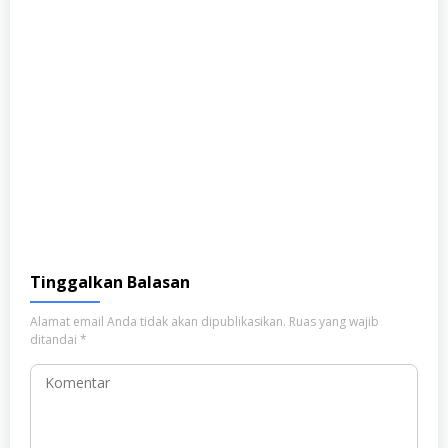
Tinggalkan Balasan
Alamat email Anda tidak akan dipublikasikan.
Ruas yang wajib
ditandai
*