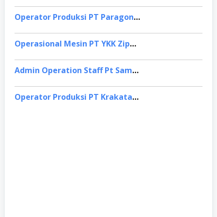
Operator Produksi PT Paragon Technology and Innovation, Tangerang
Operasional Mesin PT YKK Zipper Indonesia, Depok
Admin Operation Staff Pt Samafitro (Asaba Group), Jakarta Pusat
Operator Produksi PT Krakatau Steel, Binjai