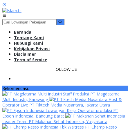
Loncat
ke
konten
Menu
Mobile
Beranda
Tentang Kami
Hubungi Kami
Kebijakan Privasi
Disclaimer
Term of Service
FOLLOW US
Rekomendasi:
Staff Produksi PT Magdatama
Multi Industri, Karawang
Host &
Operator Live PT Tiktech Media Nusantara, Jakarta Utara
Lowongan Kerja Operator produksi PT
Epson Indonesia, Bandung Barat
Leader Team PT Makanan Sehat Indonesia, Yogyakarta
Waitress PT Champ Resto