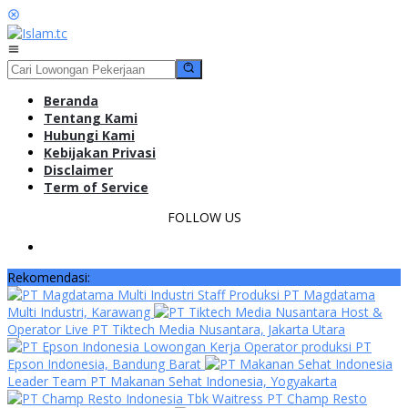
Loncat
ke
konten
Menu
Mobile
Beranda
Tentang Kami
Hubungi Kami
Kebijakan Privasi
Disclaimer
Term of Service
FOLLOW US
Rekomendasi:
Staff Produksi PT Magdatama
Multi Industri, Karawang
Host &
Operator Live PT Tiktech Media Nusantara, Jakarta Utara
Lowongan Kerja Operator produksi PT
Epson Indonesia, Bandung Barat
Leader Team PT Makanan Sehat Indonesia, Yogyakarta
Waitress PT Champ Resto