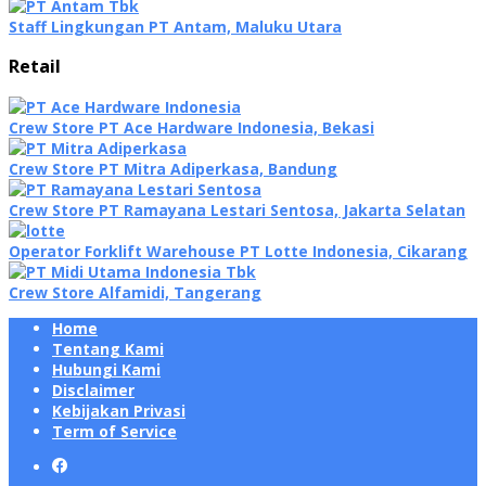
Staff Lingkungan PT Antam, Maluku Utara
Retail
Crew Store PT Ace Hardware Indonesia, Bekasi
Crew Store PT Mitra Adiperkasa, Bandung
Crew Store PT Ramayana Lestari Sentosa, Jakarta Selatan
Operator Forklift Warehouse PT Lotte Indonesia, Cikarang
Crew Store Alfamidi, Tangerang
Home
Tentang Kami
Hubungi Kami
Disclaimer
Kebijakan Privasi
Term of Service