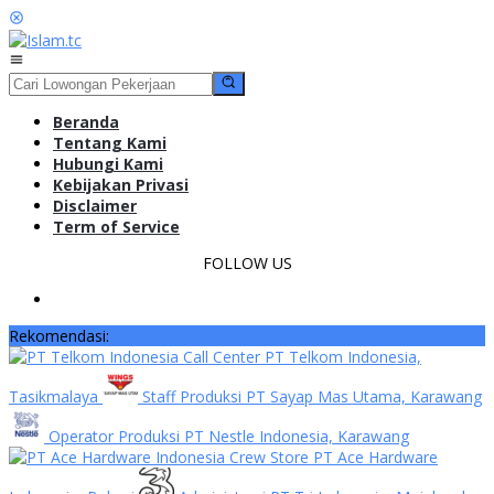
Loncat
ke
konten
Menu
Mobile
Beranda
Tentang Kami
Hubungi Kami
Kebijakan Privasi
Disclaimer
Term of Service
FOLLOW US
Rekomendasi:
Call Center PT Telkom Indonesia,
Tasikmalaya
Staff Produksi PT Sayap Mas Utama, Karawang
Operator Produksi PT Nestle Indonesia, Karawang
Crew Store PT Ace Hardware