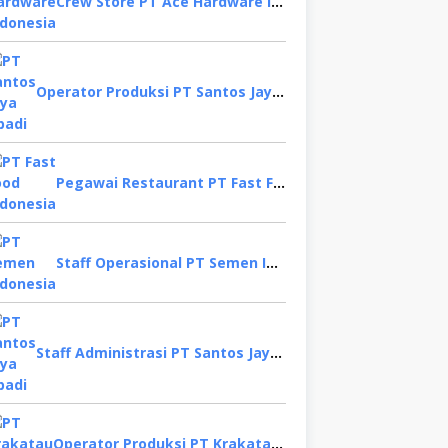
Crew Store PT Ace Hardware Indonesia, Bekasi
Operator Produksi PT Santos Jaya Abadi, Semarang
Pegawai Restaurant PT Fast Food Indonesia, Surabaya
Staff Operasional PT Semen Indonesia, Tuban
Staff Administrasi PT Santos Jaya Abadi, Sidoarjo
Operator Produksi PT Krakatau Steel, Binjai