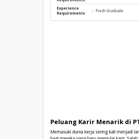
Experience
:
Fresh Graduate
Requirements
Peluang Karir Menarik di P
Memasuki dunia kerja sering kali menjadi 
bagi mereka yang baru memulai karir. Salah sa