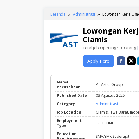
Beranda
Administrasi
Lowongan Kerja Offi
Lowongan Kerja
Ciamis
Total Job Opening : 10 Orang
|
Apply Here
Nama
:
PT Astra Group
Perusahaan
Published Date
:
03 Agustus 2026
Category
:
Administrasi
Job Location
:
Ciamis, Jawa Barat, Indo
Employment
:
FULL_TIME
Type
Education
:
SMA/SMK Sederajat
Requirements