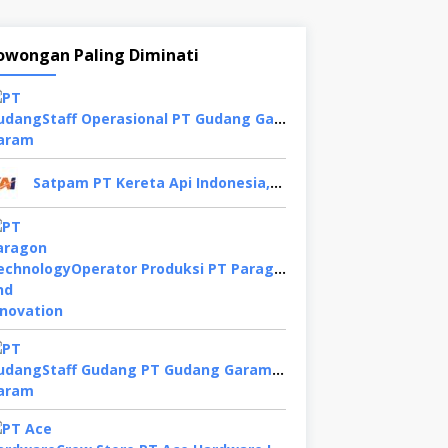
owongan Paling Diminati
Staff Operasional PT Gudang Garam, Sidoarjo
Satpam PT Kereta Api Indonesia,Bogor
Operator Produksi PT Paragon Technology and Innovation, Tangerang
Staff Gudang PT Gudang Garam, Kediri