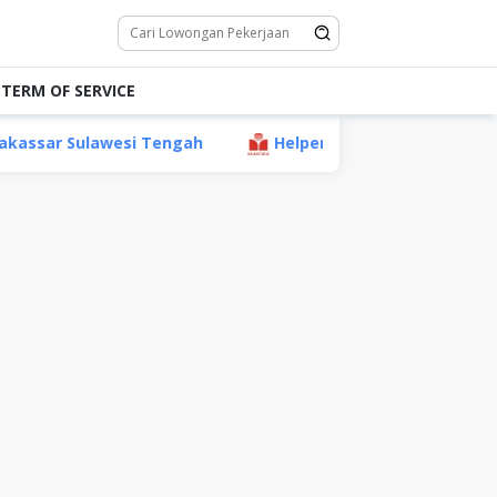
TERM OF SERVICE
si Tengah
Helper (Non Staff) PT Mayora Indah Tbk, T