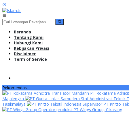
Loncat
ke
konten
Menu
Mobile
Beranda
Tentang Kami
Hubungi Kami
Kebijakan Privasi
Disclaimer
Term of Service
Rekomendasi:
Translator Mandarin PT Rokatama Adhici
Majalengka
Staf Administrasi Teknik 
Tasikmalaya
Supervisor PT Knitto Tek
Operator produksi PT Wings Group, Cikarang