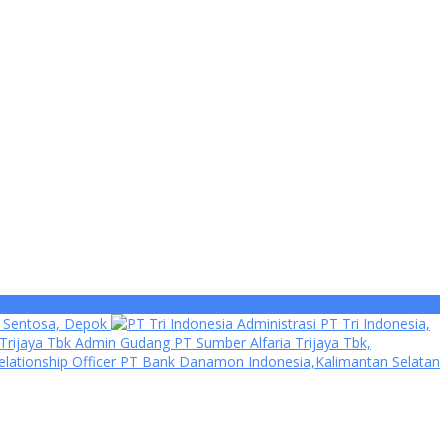
a Sentosa, Depok
Administrasi PT Tri Indonesia,
Admin Gudang PT Sumber Alfaria Trijaya Tbk,
ationship Officer PT Bank Danamon Indonesia,Kalimantan Selatan