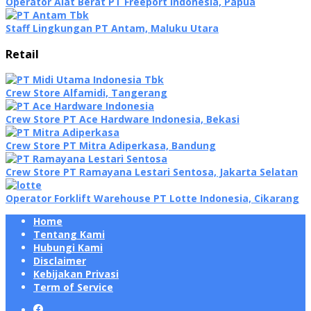
Operator Alat Berat PT Freeport Indonesia, Papua
Staff Lingkungan PT Antam, Maluku Utara
Retail
Crew Store Alfamidi, Tangerang
Crew Store PT Ace Hardware Indonesia, Bekasi
Crew Store PT Mitra Adiperkasa, Bandung
Crew Store PT Ramayana Lestari Sentosa, Jakarta Selatan
Operator Forklift Warehouse PT Lotte Indonesia, Cikarang
Home
Tentang Kami
Hubungi Kami
Disclaimer
Kebijakan Privasi
Term of Service