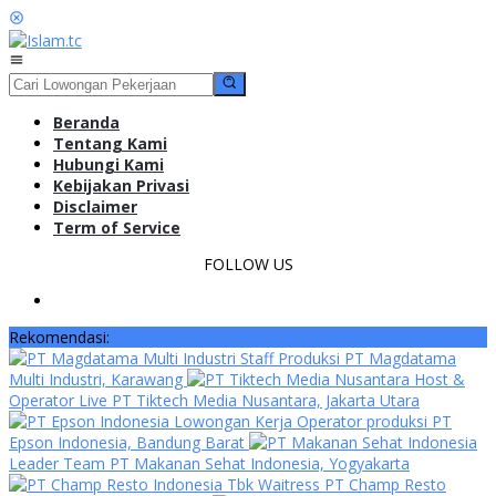
Loncat
ke
konten
Menu
Mobile
Beranda
Tentang Kami
Hubungi Kami
Kebijakan Privasi
Disclaimer
Term of Service
FOLLOW US
Rekomendasi:
Staff Produksi PT Magdatama
Multi Industri, Karawang
Host &
Operator Live PT Tiktech Media Nusantara, Jakarta Utara
Lowongan Kerja Operator produksi PT
Epson Indonesia, Bandung Barat
Leader Team PT Makanan Sehat Indonesia, Yogyakarta
Waitress PT Champ Resto