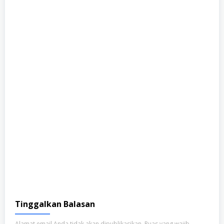
Tinggalkan Balasan
Alamat email Anda tidak akan dipublikasikan.
Ruas yang wajib