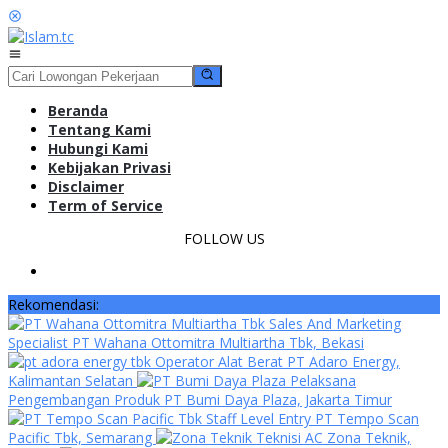
Loncat
ke
konten
Menu
Mobile
Beranda
Tentang Kami
Hubungi Kami
Kebijakan Privasi
Disclaimer
Term of Service
FOLLOW US
Rekomendasi:
Sales And Marketing
Specialist PT Wahana Ottomitra Multiartha Tbk, Bekasi
Operator Alat Berat PT Adaro Energy,
Kalimantan Selatan
Pelaksana
Pengembangan Produk PT Bumi Daya Plaza, Jakarta Timur
Staff Level Entry PT Tempo Scan
Pacific Tbk, Semarang
Teknisi AC Zona Teknik,