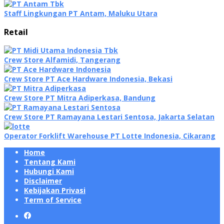
Staff Lingkungan PT Antam, Maluku Utara
Retail
Crew Store Alfamidi, Tangerang
Crew Store PT Ace Hardware Indonesia, Bekasi
Crew Store PT Mitra Adiperkasa, Bandung
Crew Store PT Ramayana Lestari Sentosa, Jakarta Selatan
Operator Forklift Warehouse PT Lotte Indonesia, Cikarang
Home
Tentang Kami
Hubungi Kami
Disclaimer
Kebijakan Privasi
Term of Service