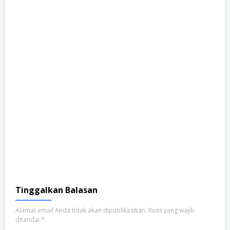
Tinggalkan Balasan
Alamat email Anda tidak akan dipublikasikan.
Ruas yang wajib
ditandai
*