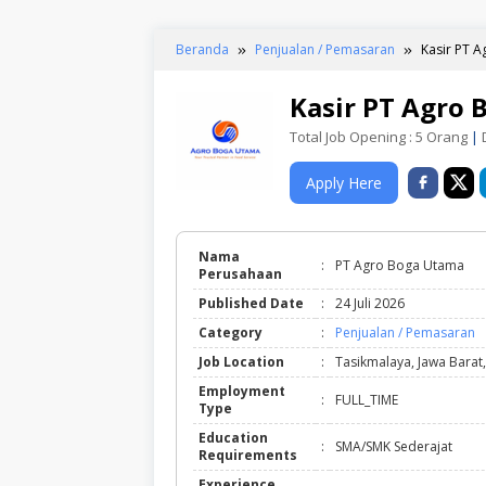
Beranda
Penjualan / Pemasaran
Kasir PT 
Kasir PT Agro 
Total Job Opening : 5 Orang
|
D
Apply Here
Nama
:
PT Agro Boga Utama
Perusahaan
Published Date
:
24 Juli 2026
Category
:
Penjualan / Pemasaran
Job Location
:
Tasikmalaya, Jawa Barat
Employment
:
FULL_TIME
Type
Education
:
SMA/SMK Sederajat
Requirements
Experience