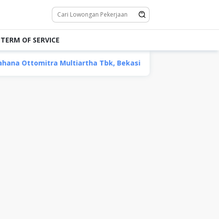
TERM OF SERVICE
 Multiartha Tbk, Bekasi
Operator Alat Berat PT Adar