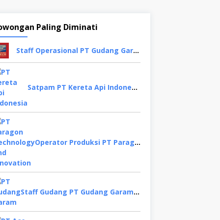
owongan Paling Diminati
Staff Operasional PT Gudang Garam, Sidoarjo
Satpam PT Kereta Api Indonesia,Bogor
Operator Produksi PT Paragon Technology and Innovation, Tangerang
Staff Gudang PT Gudang Garam, Kediri