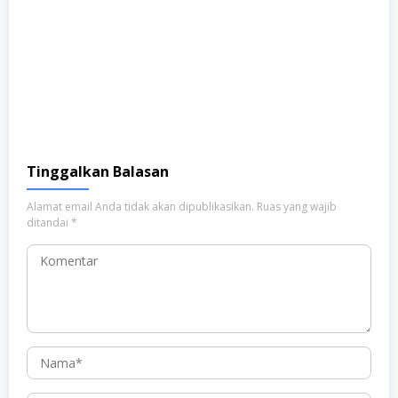
Tinggalkan Balasan
Alamat email Anda tidak akan dipublikasikan.
Ruas yang wajib
ditandai
*