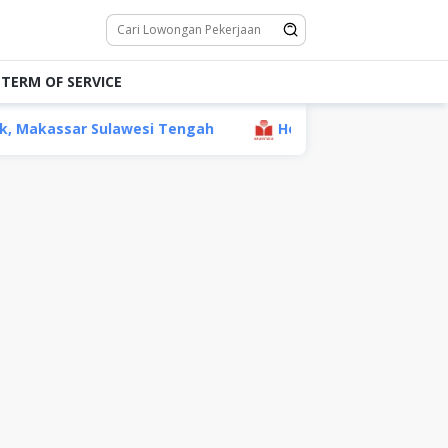
TERM OF SERVICE
lawesi Tengah
Helper (Non Staff) PT Mayora Indah Tb