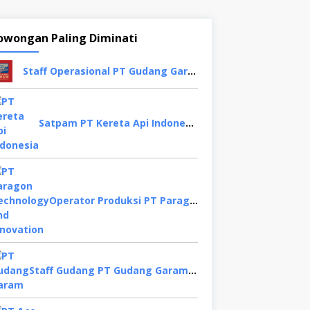
owongan Paling Diminati
Staff Operasional PT Gudang Garam, Sidoarjo
Satpam PT Kereta Api Indonesia,Bogor
Operator Produksi PT Paragon Technology and Innovation, Tangerang
Staff Gudang PT Gudang Garam, Kediri