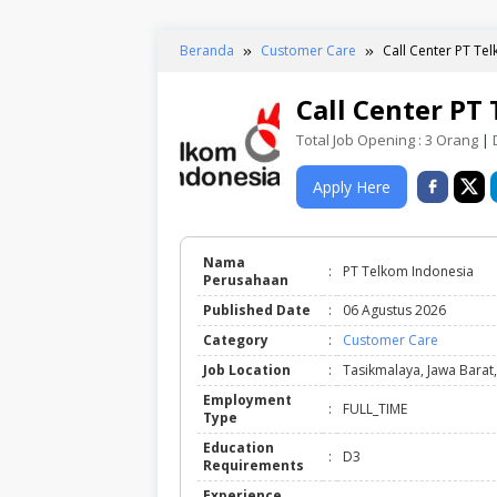
Beranda
Customer Care
Call Center PT Te
Call Center PT
Total Job Opening : 3 Orang
|
D
Apply Here
Nama
:
PT Telkom Indonesia
Perusahaan
Published Date
:
06 Agustus 2026
Category
:
Customer Care
Job Location
:
Tasikmalaya, Jawa Barat
Employment
:
FULL_TIME
Type
Education
:
D3
Requirements
Experience