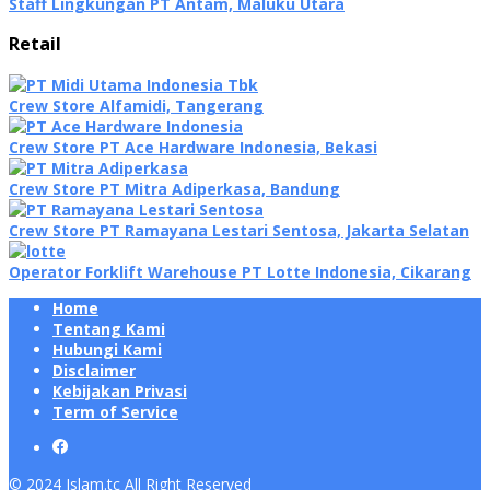
Staff Lingkungan PT Antam, Maluku Utara
Retail
Crew Store Alfamidi, Tangerang
Crew Store PT Ace Hardware Indonesia, Bekasi
Crew Store PT Mitra Adiperkasa, Bandung
Crew Store PT Ramayana Lestari Sentosa, Jakarta Selatan
Operator Forklift Warehouse PT Lotte Indonesia, Cikarang
Home
Tentang Kami
Hubungi Kami
Disclaimer
Kebijakan Privasi
Term of Service
© 2024 Islam.tc All Right Reserved