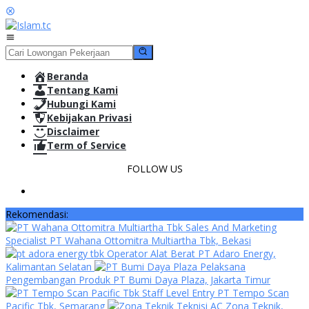
Loncat
ke
konten
Menu
Mobile
Beranda
Tentang Kami
Hubungi Kami
Kebijakan Privasi
Disclaimer
Term of Service
FOLLOW US
Rekomendasi:
Sales And Marketing
Specialist PT Wahana Ottomitra Multiartha Tbk, Bekasi
Operator Alat Berat PT Adaro Energy,
Kalimantan Selatan
Pelaksana
Pengembangan Produk PT Bumi Daya Plaza, Jakarta Timur
Staff Level Entry PT Tempo Scan
Pacific Tbk, Semarang
Teknisi AC Zona Teknik,