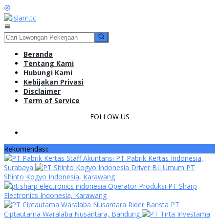
Loncat
ke
konten
Menu
Mobile
Beranda
Tentang Kami
Hubungi Kami
Kebijakan Privasi
Disclaimer
Term of Service
FOLLOW US
Rekomendasi:
Staff Akuntansi PT Pabrik Kertas Indonesia,
Surabaya
Driver BII Umum PT
Shinto Kogyo Indonesia, Karawang
Operator Produksi PT Sharp
Electronics Indonesia, Karawang
Rider Barista PT
Ciptautama Waralaba Nusantara, Bandung