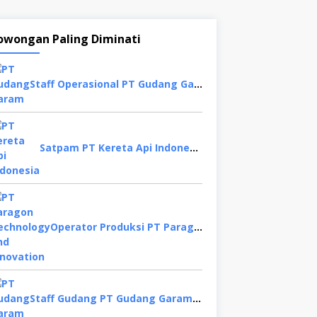
owongan Paling Diminati
Staff Operasional PT Gudang Garam, Sidoarjo
Satpam PT Kereta Api Indonesia,Bogor
Operator Produksi PT Paragon Technology and Innovation, Tangerang
Staff Gudang PT Gudang Garam, Kediri