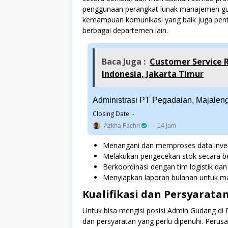
penggunaan perangkat lunak manajemen gudan
kemampuan komunikasi yang baik juga pentin
berbagai departemen lain.
Baca Juga :
Customer Service 
Indonesia, Jakarta Timur
Administrasi PT Pegadaian, Majalen
Closing Date: -
Azkha Fachri
14 jam
Menangani dan memproses data inven
Melakukan pengecekan stok secara b
Berkoordinasi dengan tim logistik da
Menyiapkan laporan bulanan untuk 
Kualifikasi dan Persyarata
Untuk bisa mengisi posisi Admin Gudang di P
dan persyaratan yang perlu dipenuhi. Peru