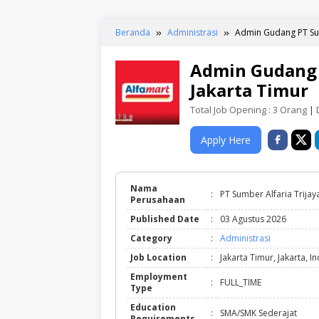
Beranda
Administrasi
Admin Gudang PT Sumb
Admin Gudang P
Jakarta Timur
Total Job Opening : 3 Orang
|
D
Apply Here
Nama
:
PT Sumber Alfaria Trijay
Perusahaan
Published Date
:
03 Agustus 2026
Category
:
Administrasi
Job Location
:
Jakarta Timur, Jakarta, I
Employment
:
FULL_TIME
Type
Education
:
SMA/SMK Sederajat
Requirements