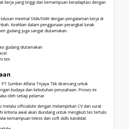
ngat kerja yang tinggi dan kemampuan beradaptasi dengan
k lulusan minimal SMA/SMK dengan pengalaman kerja di
tambah. Keahlian dalam penggunaan perangkat lunak
men gudang juga sangat diutamakan.
rasi gudang diutamakan
xcel
m tim
maan
 PT Sumber Alfaria Trijaya Tbk dirancang untuk
engan budaya dan kebutuhan perusahaan. Proses ini
lui oleh setiap pelamar.
 melalui officialsite dengan melampirkan CV dan surat
 kriteria awal akan diundang untuk mengikuti tes tertulis
lai kemampuan teknis dan soft skills kandidat.
ialsite