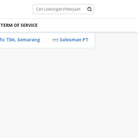
TERM OF SERVICE
ang
Salesman PT Indofood Sukses Makmur Tbk, Cireb