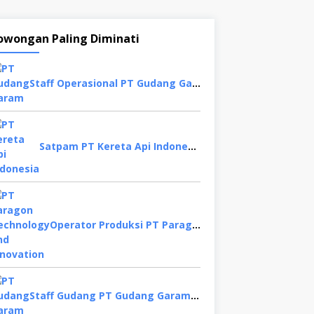
owongan Paling Diminati
Staff Operasional PT Gudang Garam, Sidoarjo
Satpam PT Kereta Api Indonesia,Bogor
Operator Produksi PT Paragon Technology and Innovation, Tangerang
Staff Gudang PT Gudang Garam, Kediri