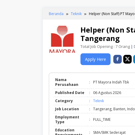
Beranda
Teknik
Helper (Non Staff) PT May
Helper (Non St
Tangerang
Total Job Opening : 7 Orang
|
D
Apply Here
Nama
:
PT Mayora Indah Tbk
Perusahaan
Published Date
:
06 Agustus 2026
Category
:
Teknik
Job Location
:
Tangerang, Banten, Indo
Employment
:
FULL_TIME
Type
Education
:
SMA/SMK Sederajat
Requirements