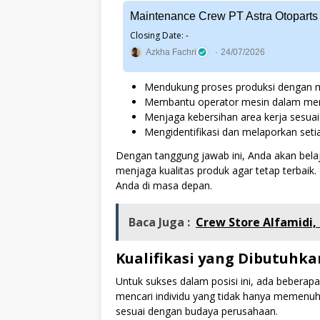
Maintenance Crew PT Astra Otoparts
Closing Date: -
Azkha Fachri
24/07/2026
Mendukung proses produksi dengan m
Membantu operator mesin dalam menj
Menjaga kebersihan area kerja sesua
Mengidentifikasi dan melaporkan seti
Dengan tanggung jawab ini, Anda akan bela
menjaga kualitas produk agar tetap terbaik
Anda di masa depan.
Baca Juga :
Crew Store Alfamidi
Kualifikasi yang Dibutuhka
Untuk sukses dalam posisi ini, ada beberap
mencari individu yang tidak hanya memenuhi 
sesuai dengan budaya perusahaan.