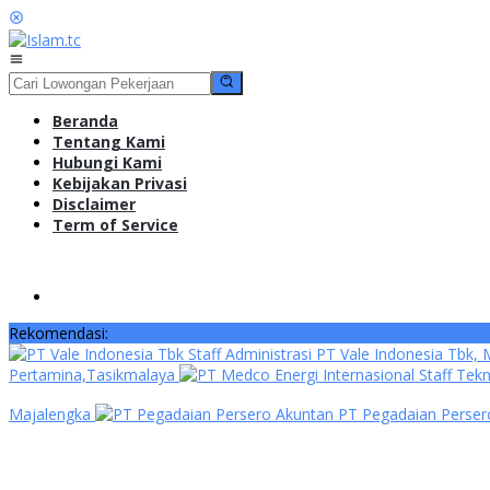
Loncat
ke
konten
Menu
Mobile
Beranda
Tentang Kami
Hubungi Kami
Kebijakan Privasi
Disclaimer
Term of Service
Rekomendasi:
Staff Administrasi PT Vale Indonesia Tbk
Pertamina,Tasikmalaya
Staff Tekn
Majalengka
Akuntan PT Pegadaian Perse