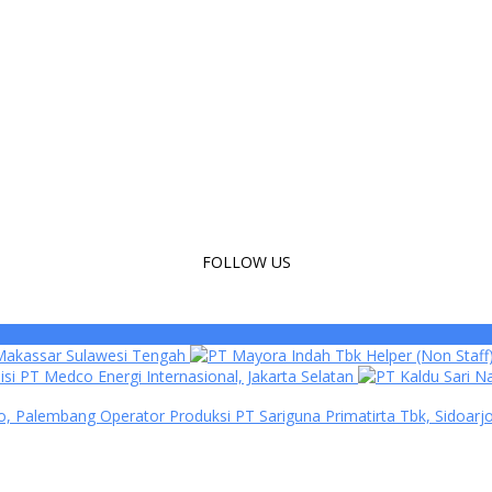
FOLLOW US
, Makassar Sulawesi Tengah
Helper (Non Staf
isi PT Medco Energi Internasional, Jakarta Selatan
ro, Palembang
Operator Produksi PT Sariguna Primatirta Tbk, Sidoarj