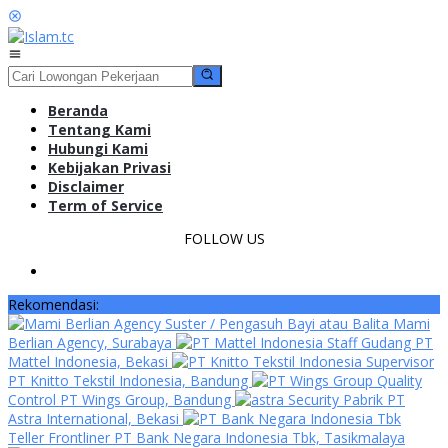
Loncat
ke
konten
Menu
Mobile
Beranda
Tentang Kami
Hubungi Kami
Kebijakan Privasi
Disclaimer
Term of Service
FOLLOW US
Rekomendasi:
Suster / Pengasuh Bayi atau Balita Mami
Berlian Agency, Surabaya
Staff Gudang PT
Mattel Indonesia, Bekasi
Supervisor
PT Knitto Tekstil Indonesia, Bandung
Quality
Control PT Wings Group, Bandung
Security Pabrik PT
Astra International, Bekasi
Teller Frontliner PT Bank Negara Indonesia Tbk, Tasikmalaya