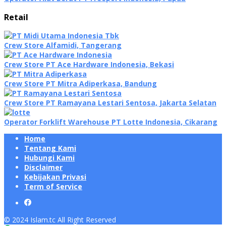
Retail
Crew Store Alfamidi, Tangerang
Crew Store PT Ace Hardware Indonesia, Bekasi
Crew Store PT Mitra Adiperkasa, Bandung
Crew Store PT Ramayana Lestari Sentosa, Jakarta Selatan
Operator Forklift Warehouse PT Lotte Indonesia, Cikarang
Home
Tentang Kami
Hubungi Kami
Disclaimer
Kebijakan Privasi
Term of Service
© 2024 Islam.tc All Right Reserved