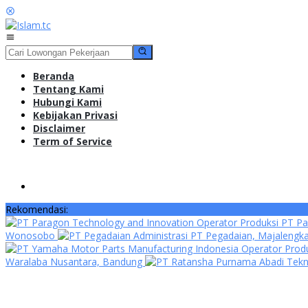
Loncat
ke
konten
Menu
Mobile
Beranda
Tentang Kami
Hubungi Kami
Kebijakan Privasi
Disclaimer
Term of Service
Rekomendasi:
Operator Produksi PT Pa
Wonosobo
Administrasi PT Pegadaian, Majalengk
Operator Produ
Waralaba Nusantara, Bandung
Tekn