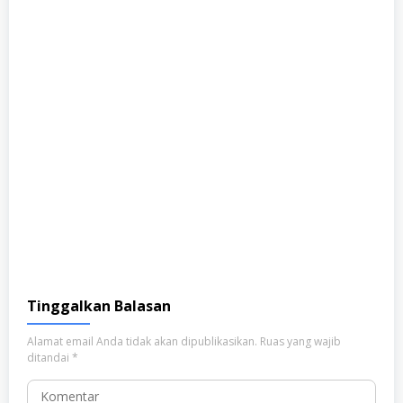
Tinggalkan Balasan
Alamat email Anda tidak akan dipublikasikan.
Ruas yang wajib
ditandai
*