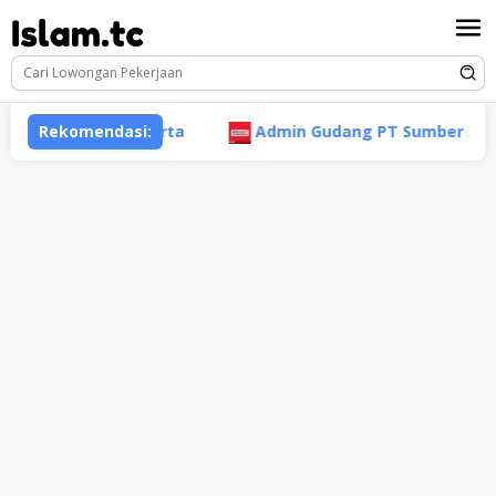
Loncat
ke
konten
ogyakarta
Rekomendasi:
Admin Gudang PT Sumber Alfaria Trijaya T