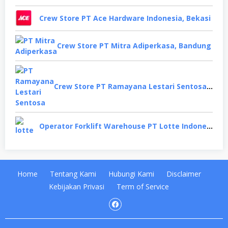
Crew Store PT Ace Hardware Indonesia, Bekasi
Crew Store PT Mitra Adiperkasa, Bandung
Crew Store PT Ramayana Lestari Sentosa, Jakarta Selatan
Operator Forklift Warehouse PT Lotte Indonesia, Cikarang
Home
Tentang Kami
Hubungi Kami
Disclaimer
Kebijakan Privasi
Term of Service