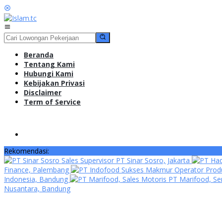
Loncat
ke
konten
Menu
Mobile
Beranda
Tentang Kami
Hubungi Kami
Kebijakan Privasi
Disclaimer
Term of Service
Rekomendasi:
Sales Supervisor PT Sinar Sosro, Jakarta
Finance, Palembang
Operator Produ
Indonesia, Bandung
Sales Motoris PT Marifood, 
Nusantara, Bandung