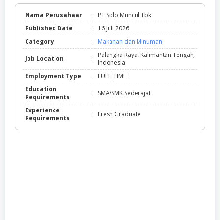
Nama Perusahaan
:
PT Sido Muncul Tbk
Published Date
:
16 Juli 2026
Category
:
Makanan dan Minuman
Palangka Raya, Kalimantan Tengah,
Job Location
:
Indonesia
Employment Type
:
FULL_TIME
Education
:
SMA/SMK Sederajat
Requirements
Experience
:
Fresh Graduate
Requirements