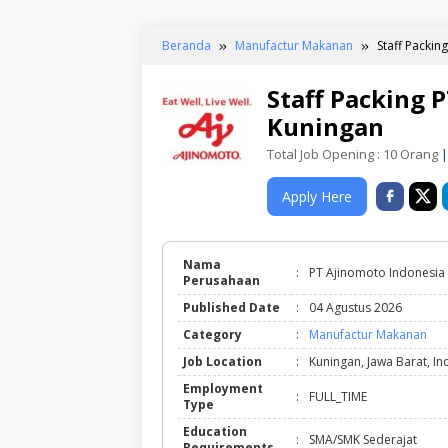
Beranda
Manufactur Makanan
Staff Packin
Staff Packing 
Kuningan
Total Job Opening : 10 Orang
|
Apply Here
Nama
:
PT Ajinomoto Indonesia
Perusahaan
Published Date
:
04 Agustus 2026
Category
:
Manufactur Makanan
Job Location
:
Kuningan, Jawa Barat, I
Employment
:
FULL_TIME
Type
Education
:
SMA/SMK Sederajat
Requirements