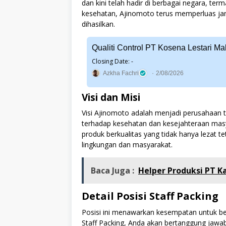
dan kini telah hadir di berbagai negara, t
kesehatan, Ajinomoto terus memperluas ja
dihasilkan.
Qualiti Control PT Kosena Lestari Ma
Closing Date: -
Azkha Fachri
2/08/2026
Visi dan Misi
Visi Ajinomoto adalah menjadi perusahaan t
terhadap kesehatan dan kesejahteraan mas
produk berkualitas yang tidak hanya lezat tet
lingkungan dan masyarakat.
Baca Juga :
Helper Produksi PT K
Detail Posisi Staff Packing
Posisi ini menawarkan kesempatan untuk be
Staff Packing, Anda akan bertanggung jawa