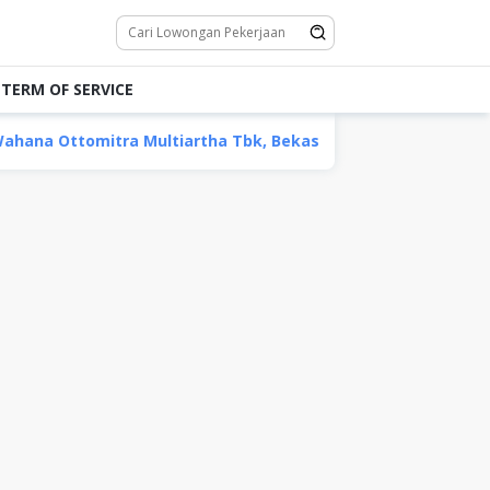
TERM OF SERVICE
a Multiartha Tbk, Bekasi
Operator Alat Berat PT Ada