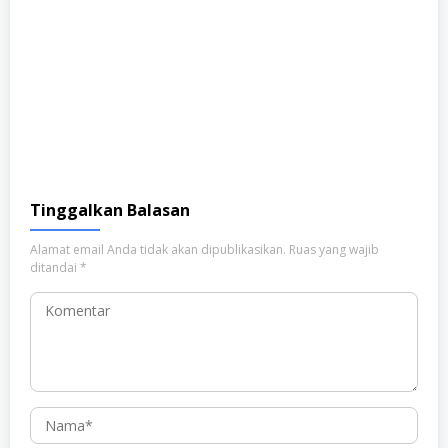
Tinggalkan Balasan
Alamat email Anda tidak akan dipublikasikan.
Ruas yang wajib
ditandai
*