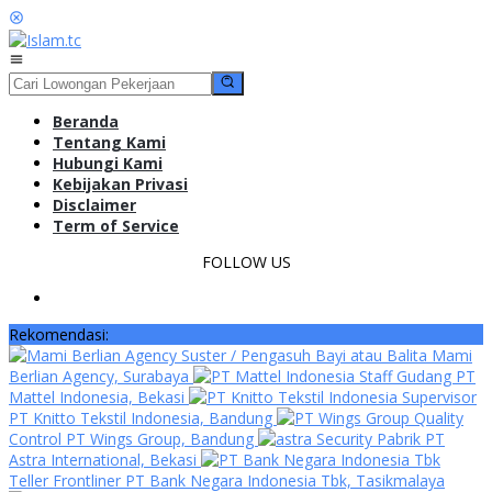
Loncat
ke
konten
Menu
Mobile
Beranda
Tentang Kami
Hubungi Kami
Kebijakan Privasi
Disclaimer
Term of Service
FOLLOW US
Rekomendasi:
Suster / Pengasuh Bayi atau Balita Mami
Berlian Agency, Surabaya
Staff Gudang PT
Mattel Indonesia, Bekasi
Supervisor
PT Knitto Tekstil Indonesia, Bandung
Quality
Control PT Wings Group, Bandung
Security Pabrik PT
Astra International, Bekasi
Teller Frontliner PT Bank Negara Indonesia Tbk, Tasikmalaya