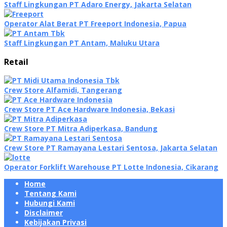
Staff Lingkungan PT Adaro Energy, Jakarta Selatan
Operator Alat Berat PT Freeport Indonesia, Papua
Staff Lingkungan PT Antam, Maluku Utara
Retail
Crew Store Alfamidi, Tangerang
Crew Store PT Ace Hardware Indonesia, Bekasi
Crew Store PT Mitra Adiperkasa, Bandung
Crew Store PT Ramayana Lestari Sentosa, Jakarta Selatan
Operator Forklift Warehouse PT Lotte Indonesia, Cikarang
Home
Tentang Kami
Hubungi Kami
Disclaimer
Kebijakan Privasi