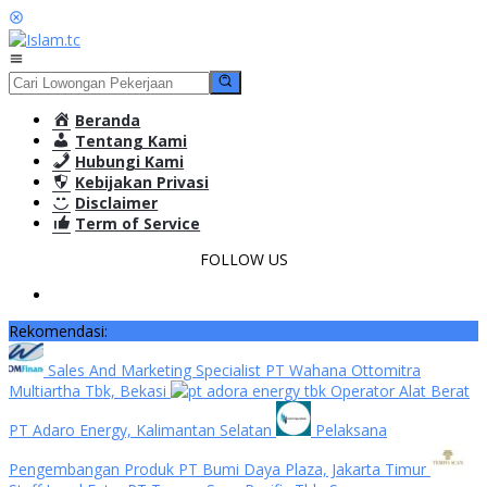
Loncat
ke
konten
Menu
Mobile
Beranda
Tentang Kami
Hubungi Kami
Kebijakan Privasi
Disclaimer
Term of Service
FOLLOW US
Rekomendasi:
Sales And Marketing Specialist PT Wahana Ottomitra
Multiartha Tbk, Bekasi
Operator Alat Berat
PT Adaro Energy, Kalimantan Selatan
Pelaksana
Pengembangan Produk PT Bumi Daya Plaza, Jakarta Timur