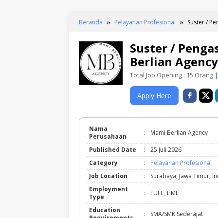
Beranda
Pelayanan Profesional
Suster / P
Suster / Penga
Berlian Agency
Total Job Opening : 15 Orang
|
Apply Here
Nama
:
Mami Berlian Agency
Perusahaan
Published Date
:
25 Juli 2026
Category
:
Pelayanan Profesional
Job Location
:
Surabaya, Jawa Timur, I
Employment
:
FULL_TIME
Type
Education
:
SMA/SMK Sederajat
Requirements