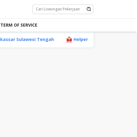
TERM OF SERVICE
i Tengah
Helper (Non Staff) PT Mayora Indah Tbk, Ta