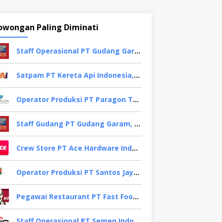
owongan Paling Diminati
Staff Operasional PT Gudang Garam, Sidoarjo
Satpam PT Kereta Api Indonesia,Bogor
Operator Produksi PT Paragon Technology and Innovation, Tangerang
Staff Gudang PT Gudang Garam, Kediri
Crew Store PT Ace Hardware Indonesia, Bekasi
Operator Produksi PT Santos Jaya Abadi, Semarang
Pegawai Restaurant PT Fast Food Indonesia, Surabaya
Staff Operasional PT Semen Indonesia, Tuban