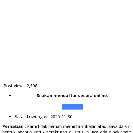
Post Views:
2,598
Silakan mendaftar secara online:
Apply Here
Batas Lowongan
: 2025-11-30
Perhatian :
Kami tidak pernah meminta imbalan atau biaya dalam
bentuk apapun untuk perekrutan di situs ini jika ada pihak yang