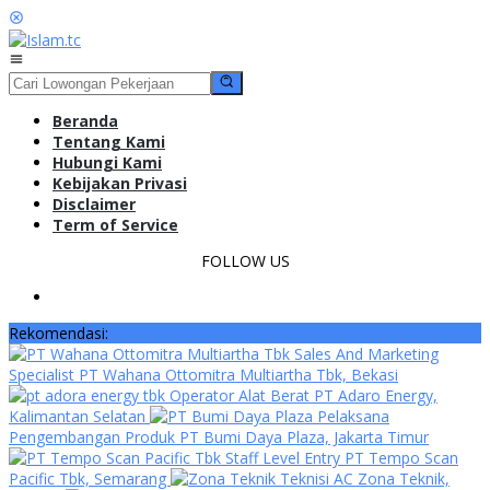
Loncat
ke
konten
Menu
Mobile
Beranda
Tentang Kami
Hubungi Kami
Kebijakan Privasi
Disclaimer
Term of Service
FOLLOW US
Rekomendasi:
Sales And Marketing
Specialist PT Wahana Ottomitra Multiartha Tbk, Bekasi
Operator Alat Berat PT Adaro Energy,
Kalimantan Selatan
Pelaksana
Pengembangan Produk PT Bumi Daya Plaza, Jakarta Timur
Staff Level Entry PT Tempo Scan
Pacific Tbk, Semarang
Teknisi AC Zona Teknik,