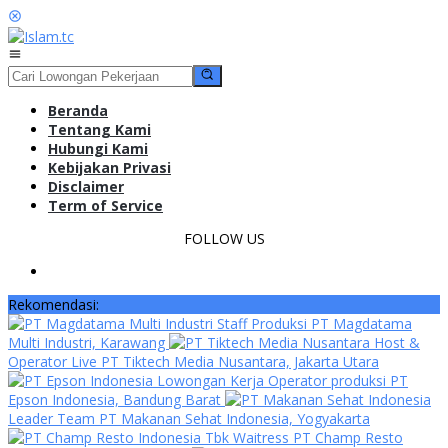
Loncat
ke
konten
Menu
Mobile
Beranda
Tentang Kami
Hubungi Kami
Kebijakan Privasi
Disclaimer
Term of Service
FOLLOW US
Rekomendasi:
Staff Produksi PT Magdatama
Multi Industri, Karawang
Host &
Operator Live PT Tiktech Media Nusantara, Jakarta Utara
Lowongan Kerja Operator produksi PT
Epson Indonesia, Bandung Barat
Leader Team PT Makanan Sehat Indonesia, Yogyakarta
Waitress PT Champ Resto