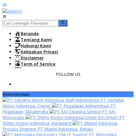
Loncat
ke
konten
Menu
Mobile
Beranda
Tentang Kami
Hubungi Kami
Kebijakan Privasi
Disclaimer
Term of Service
FOLLOW US
Rekomendasi:
Staff Administrasi PT Yamaha
Motor Indonesia, Ciamis
Administrasi PT
Pegadaian, Majalengka
Cleaning Service PT KAI,
Wonosobo
Driver BII Umum PT
Shinto Kogyo Indonesia, Karawang
Process Engineer PT Mattel Indonesia, Bekasi
IT Support PT Metrodata